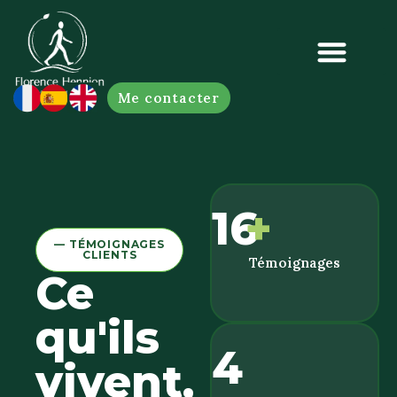
Me contacter
16
+
— TÉMOIGNAGES
CLIENTS
Témoignages
Ce
qu'ils
4
vivent,