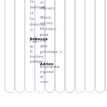
ta
et
justesse
efficace.
et
Merci
ta
encore
douceur
Florence
!»
pour
Rebecca
ton
Cadre
aide
de
précieuse. »
la
fonction
publique
Adrien
Responsable
régional
de
vente